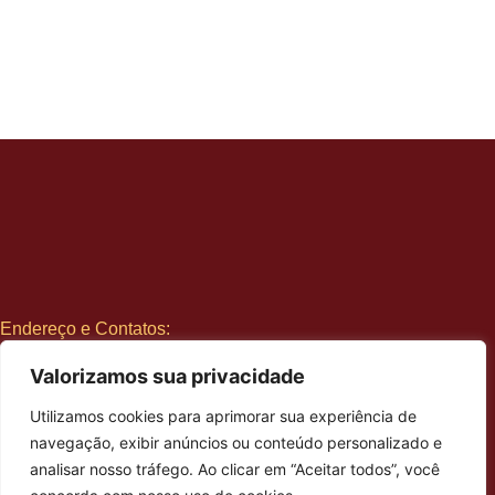
Endereço e Contatos:
📍 Avenida da República, 1144, Parede – Cascais
Valorizamos sua privacidade
📞 912470850
📞 215877438
Utilizamos cookies para aprimorar sua experiência de
📧 inovardentalclinic@gmail.com
navegação, exibir anúncios ou conteúdo personalizado e
🕒 Seg/Sex – 09h às 19h (Sáb. 09h às 13h)
analisar nosso tráfego. Ao clicar em “Aceitar todos”, você
Institucional: